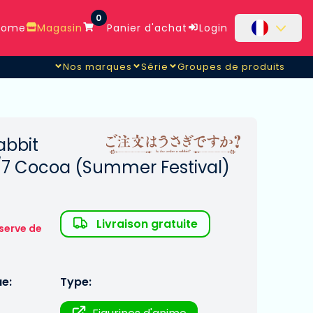
0
ome
Magasin
Panier d'achat
Login
Nos marques
Série
Groupes de produits
abbit
1/7 Cocoa (Summer Festival)
Livraison gratuite
serve de
ue:
Type: