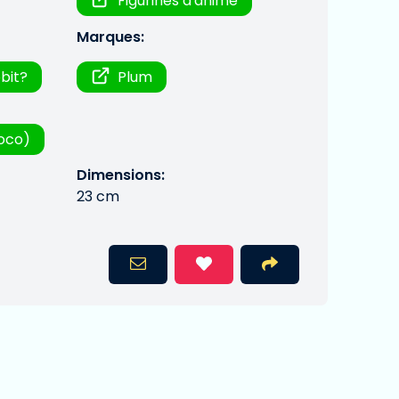
Figurines d'anime
Marques:
bit?
Plum
oco)
Dimensions:
23 cm