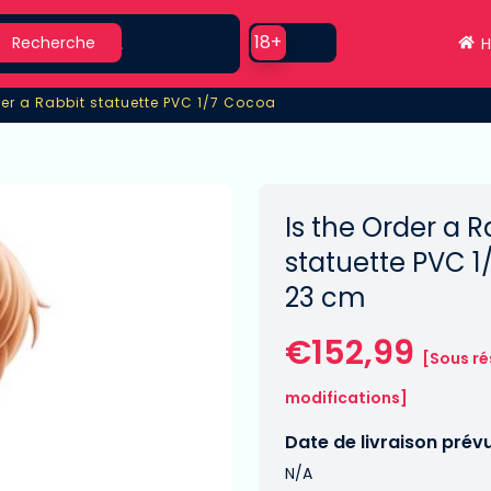
earch
Use setting
18+
Recherche
H
der a Rabbit statuette PVC 1/7 Cocoa
der a Rabbit statuette PVC 1/7 Cocoa
Is the Order a R
statuette PVC 
23 cm
€152,99
[Sous ré
modifications]
Date de livraison prév
N/A