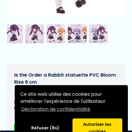
Is the Order a Rabbit statuette PVC Bloom
Rize 6 cm
€21,95
Ce site web utilise des cookies pour
[Sous réserve de modifications]
améliorer l'expérience de l'utilisateur
Date de livraison prévue:
N/A
Déclaration de confidentialité
Type:
Autoriser les
Figurines d'anime
Refuser (8s)
cookies