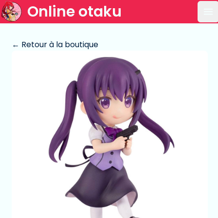
Online otaku
Ou
← Retour à la boutique