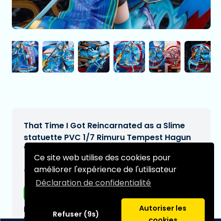
That Time I Got Reincarnated as a Slime
statuette PVC 1/7 Rimuru Tempest Hagun
Ver. 27 cm
Ce site web utilise des cookies pour
€499,95
améliorer l'expérience de l'utilisateur
[Sous réserve de modifications]
Déclaration de confidentialité
Livraison gratuite
Autoriser les
Date de livraison prévue:
Refuser (9s)
N/A
cookies