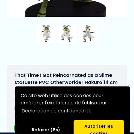
That Time I Got Reincarnated as a Slime
statuette PVC Otherworlder Hakuro 14 cm
€27,95
Ce site web utilise des cookies pour
[Sous réserve de modifications]
améliorer l'expérience de l'utilisateur
Date de livraison prévue:
N/A
Déclaration de confidentialité
Type:
Autoriser les
Figurines d'anime
Refuser (8s)
cookies