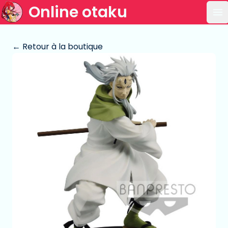
Online otaku
Ou
← Retour à la boutique