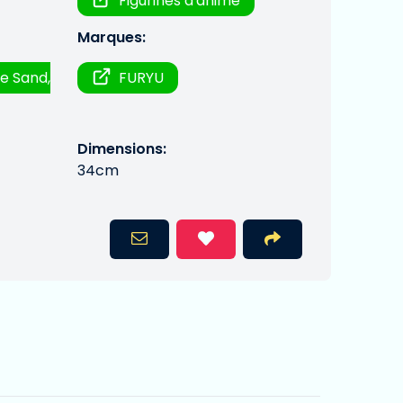
Figurines d'anime
Marques:
e Sand,
FURYU
Dimensions:
34cm