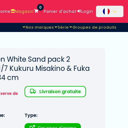
0
ome
Magasin
Panier d'achat
Login
Nos marques
Série
Groupes de produits
Misakino & Fuka Miyazawa 24 -
n White Sand pack 2
1/7 Kukuru Misakino & Fuka
34 cm
Livraison gratuite
éserve de
ue:
Type: