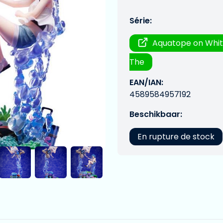
Série:
Aquatope on Whit
The
EAN/IAN:
4589584957192
Beschikbaar:
En rupture de stock