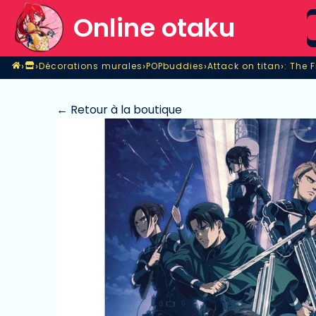
S
Online otaku
Home
›
›
›
›
›
Décorations murales
POPbuddies
Attack on titan
: The 
Magasin
Décorations murales
POPbuddies
Attack on titan
: The 
← Retour à la boutique