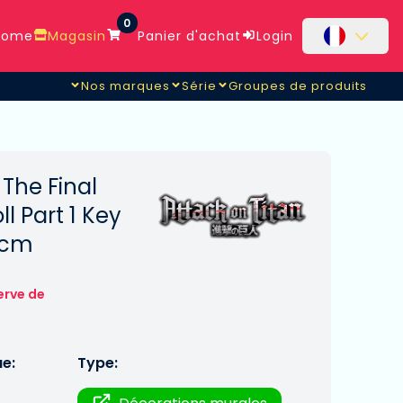
0
ome
Magasin
Panier d'achat
Login
Nos marques
Série
Groupes de produits
 The Final
l Part 1 Key
0 cm
erve de
ue:
Type: