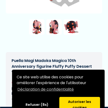
Puella Magi Madoka Magica 10th
Anniversary figurine Fluffy Puffy Dessert
Witch 7 cm
Ce site web utilise des cookies pour
€29,95
améliorer l'expérience de l'utilisateur
[Sous réserve de modifications]
Date de livraison prévue:
Déclaration de confidentialité
N/A
Type:
Autoriser les
Refuser (8s)
cookies