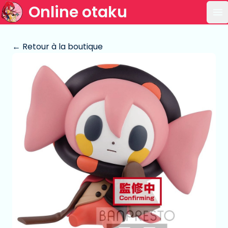
Online otaku
Ou
← Retour à la boutique