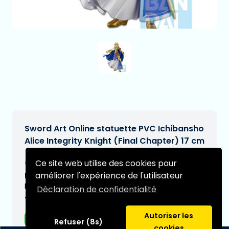
Sword Art Online statuette PVC Ichibansho
Alice Integrity Knight (Final Chapter) 17 cm
€71,95
Ce site web utilise des cookies pour
[Sous réserve de modifications]
améliorer l'expérience de l'utilisateur
Date de livraison prévue:
N/A
Déclaration de confidentialité
Type:
Autoriser les
Figurines d'anime
Refuser (8s)
cookies