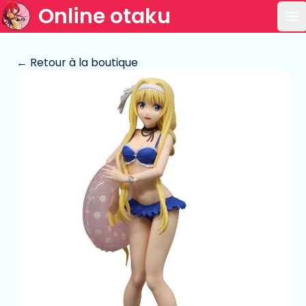
Online otaku
Ou
← Retour à la boutique