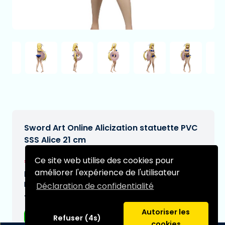
Sword Art Online Alicization statuette PVC
SSS Alice 21 cm
€23,95
Ce site web utilise des cookies pour
[Sous réserve de modifications]
améliorer l'expérience de l'utilisateur
Date de livraison prévue:
N/A
Déclaration de confidentialité
Type:
Autoriser les
Figurines d'anime
Refuser (4s)
cookies