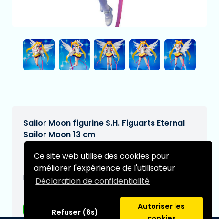
Sailor Moon figurine S.H. Figuarts Eternal
Sailor Moon 13 cm
€61,99
Ce site web utilise des cookies pour
[Sous réserve de modifications]
améliorer l'expérience de l'utilisateur
Date de livraison prévue:
N/A
Déclaration de confidentialité
Type:
Autoriser les
Figurines d'anime
Refuser (8s)
cookies