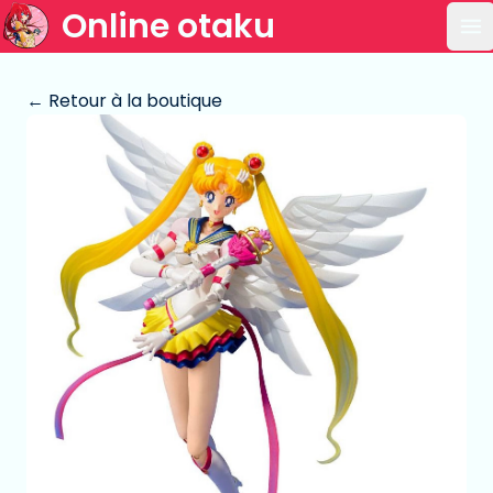
Online otaku
Ou
← Retour à la boutique