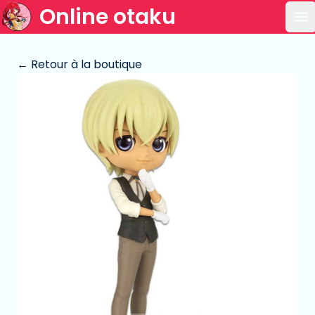
Online otaku
Ou
← Retour à la boutique