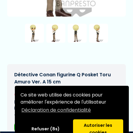
Détective Conan figurine Q Posket Toru
Amuro Ver. A 15 cm
€25,95
Ce site web utilise des cookies pour
[Sous réserve de modifications]
améliorer l'expérience de l'utilisateur
Date de livraison prévue:
N/A
Déclaration de confidentialité
Type:
Autoriser les
Figurines d'anime
Refuser (8s)
cookies