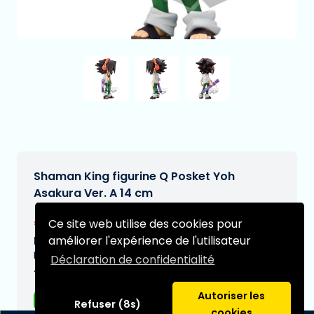
Shaman King figurine Q Posket Yoh
Asakura Ver. A 14 cm
€27,95
Ce site web utilise des cookies pour
[Sous réserve de modifications]
améliorer l'expérience de l'utilisateur
Date de livraison prévue:
N/A
Déclaration de confidentialité
Type:
Autoriser les
Figurines d'anime
Refuser (8s)
cookies