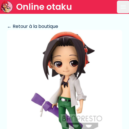
Online otaku
Ou
← Retour à la boutique