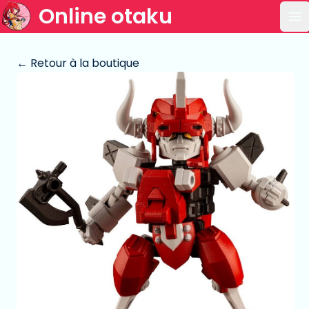
Online otaku
Ou
← Retour à la boutique