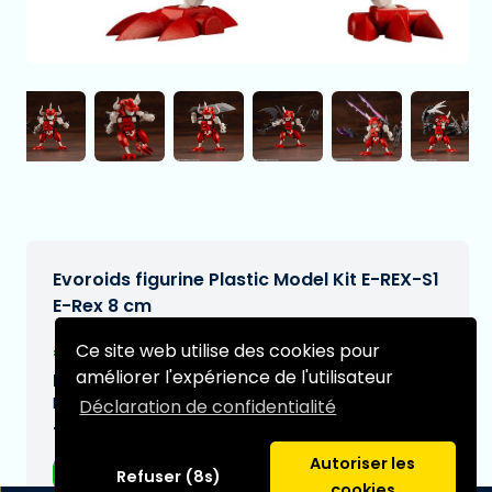
Evoroids figurine Plastic Model Kit E-REX-S1
E-Rex 8 cm
€28,95
Ce site web utilise des cookies pour
[Sous réserve de modifications]
améliorer l'expérience de l'utilisateur
Date de livraison prévue:
N/A
Déclaration de confidentialité
Type:
Autoriser les
Figurines d'anime
Refuser (8s)
cookies