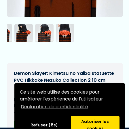
Demon Slayer: Kimetsu no Yaiba statuette
PVC Hikkake Nezuko Collection 2 10 cm
€21,49
Ce site web utilise des cookies pour
[Sous réserve de modifications]
améliorer l'expérience de l'utilisateur
Date de livraison prévue:
N/A
Déclaration de confidentialité
Type:
Autoriser les
Figurines d'anime
Refuser (8s)
cookies