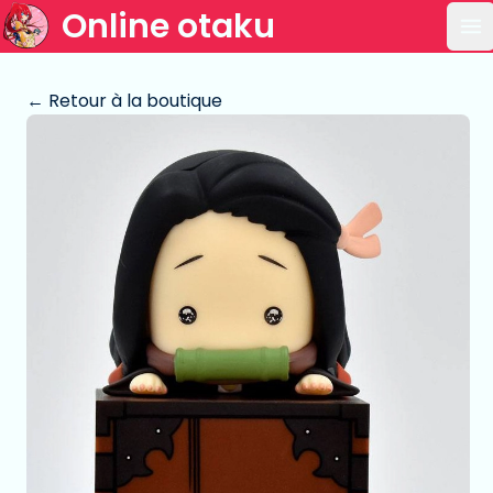
Online otaku
Ou
← Retour à la boutique