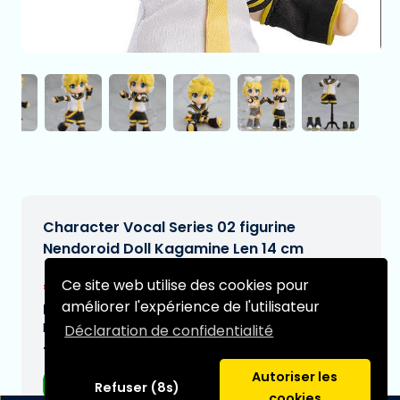
Character Vocal Series 02 figurine
Nendoroid Doll Kagamine Len 14 cm
€74,95
Ce site web utilise des cookies pour
[Sous réserve de modifications]
améliorer l'expérience de l'utilisateur
Date de livraison prévue:
N/A
Déclaration de confidentialité
Type:
Autoriser les
Figurines d'anime
Refuser (8s)
cookies