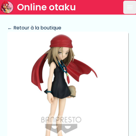
Online otaku
Ou
← Retour à la boutique