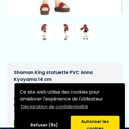
Shaman King statuette PVC Anna
Kyoyama 14 cm
€30,11
Ce site web utilise des cookies pour
[Sous réserve de modifications]
améliorer l'expérience de l'utilisateur
Date de livraison prévue:
N/A
Déclaration de confidentialité
Type:
Autoriser les
Figurines d'anime
Refuser (8s)
cookies