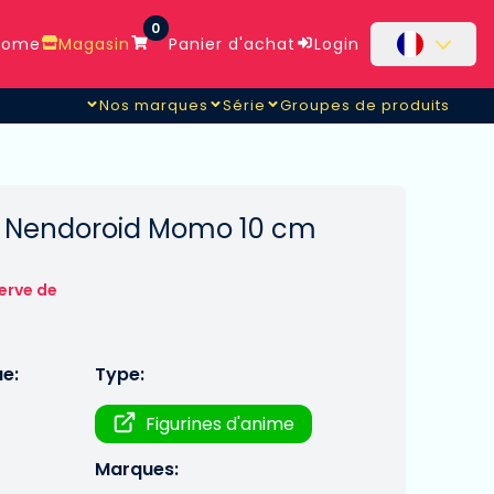
0
ome
Magasin
Panier d'achat
Login
Nos marques
Série
Groupes de produits
ne Nendoroid Momo 10 cm
erve de
ue:
Type:
Figurines d'anime
Marques: