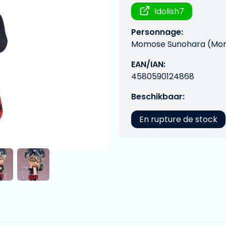
Idolish7
Personnage:
Momose Sunohara (Mo
EAN/IAN:
4580590124868
Beschikbaar:
En rupture de stock