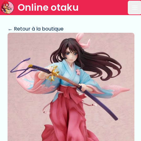
Online otaku
Ou
← Retour à la boutique