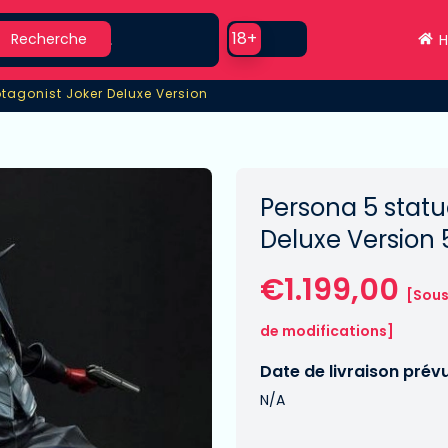
earch
Use setting
18+
Recherche
H
otagonist Joker Deluxe Version
otagonist Joker Deluxe Version
Persona 5 statu
Deluxe Version
€1.199,00
[Sous
de modifications]
Date de livraison prév
N/A