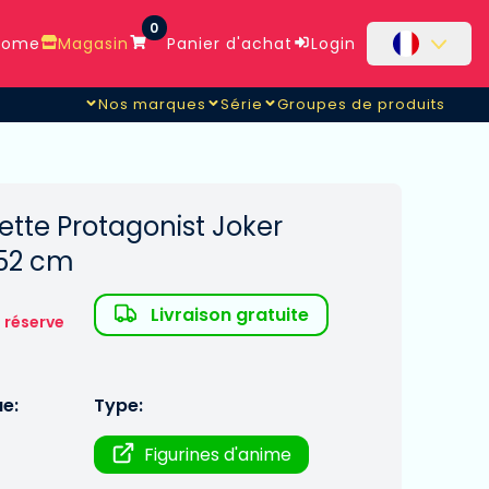
0
ome
Magasin
Panier d'achat
Login
Nos marques
Série
Groupes de produits
ette Protagonist Joker
 52 cm
Livraison gratuite
 réserve
ue:
Type:
Figurines d'anime