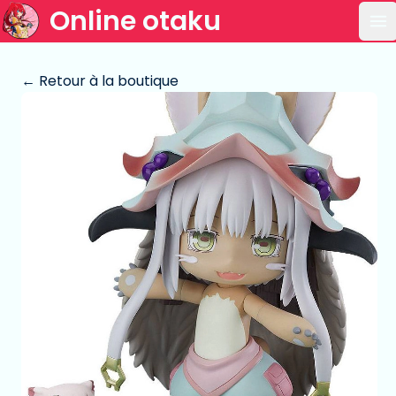
Online otaku
Ou
← Retour à la boutique