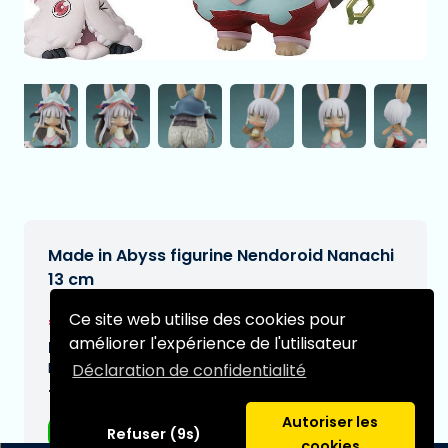
Made in Abyss figurine Nendoroid Nanachi
13 cm
€62,95
Ce site web utilise des cookies pour
[Sous réserve de modifications]
améliorer l'expérience de l'utilisateur
Date de livraison prévue:
N/A
Déclaration de confidentialité
Type:
Autoriser les
Figurines d'anime
Refuser (9s)
cookies