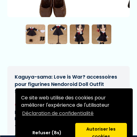
Kaguya-sama: Love is War? accessoires
pour figurines Nendoroid Doll Outfit
Shuchiin Academy Uniform
Ce site web utilise des cookies pour
€43,95
améliorer l'expérience de l'utilisateur
[Sous réserve de modifications]
Date de livraison prévue:
Déclaration de confidentialité
N/A
Type:
Autoriser les
Refuser (8s)
cookies