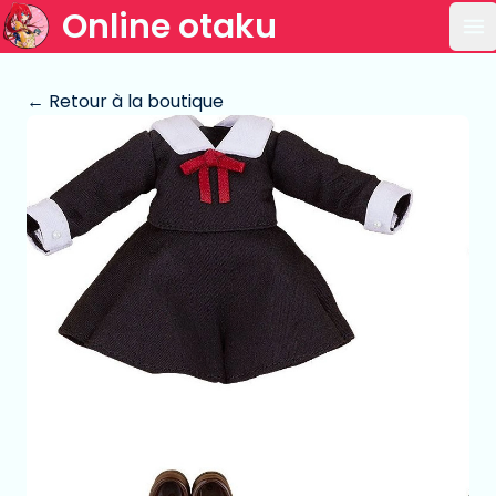
Online otaku
Ou
← Retour à la boutique