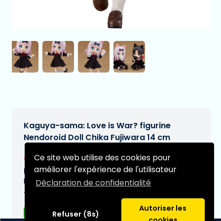
Kaguya-sama: Love is War? figurine
Nendoroid Doll Chika Fujiwara 14 cm
€76,95
Ce site web utilise des cookies pour
[Sous réserve de modifications]
améliorer l'expérience de l'utilisateur
Date de livraison prévue:
N/A
Déclaration de confidentialité
Type:
Autoriser les
Figurines d'anime
Refuser (8s)
cookies