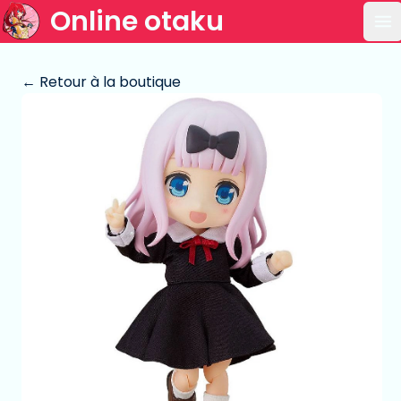
Online otaku
Ou
← Retour à la boutique