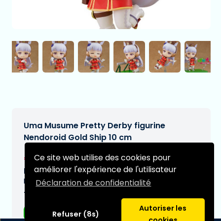
Uma Musume Pretty Derby figurine
Nendoroid Gold Ship 10 cm
€65,90
Ce site web utilise des cookies pour
[Sous réserve de modifications]
améliorer l'expérience de l'utilisateur
Date de livraison prévue:
N/A
Déclaration de confidentialité
Type:
Autoriser les
Figurines d'anime
Refuser (8s)
cookies