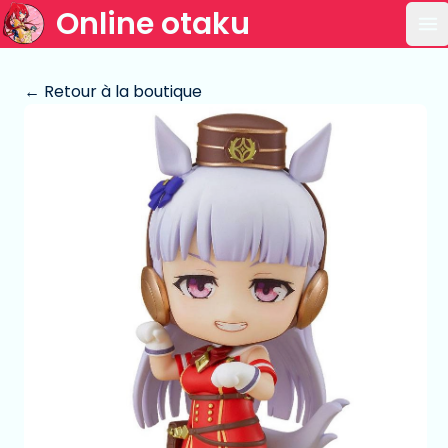
Online otaku
Ou
← Retour à la boutique