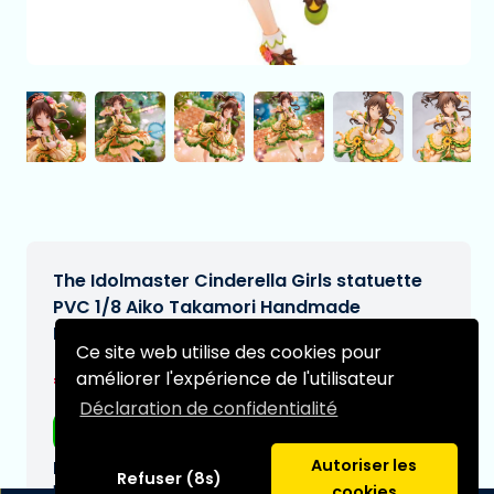
The Idolmaster Cinderella Girls statuette
PVC 1/8 Aiko Takamori Handmade
Happiness Ver. 22 cm
Ce site web utilise des cookies pour
€234,97
améliorer l'expérience de l'utilisateur
[Sous réserve de modifications]
Déclaration de confidentialité
Livraison gratuite
Autoriser les
Date de livraison prévue:
Refuser (8s)
N/A
cookies