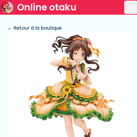
Online otaku
Ou
← Retour à la boutique