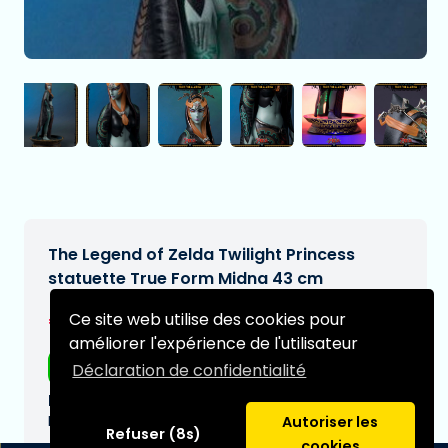
The Legend of Zelda Twilight Princess
statuette True Form Midna 43 cm
€519,95
Ce site web utilise des cookies pour
[Sous réserve de modifications]
améliorer l'expérience de l'utilisateur
Livraison gratuite
Déclaration de confidentialité
Date de livraison prévue:
N/A
Autoriser les
Refuser (8s)
cookies