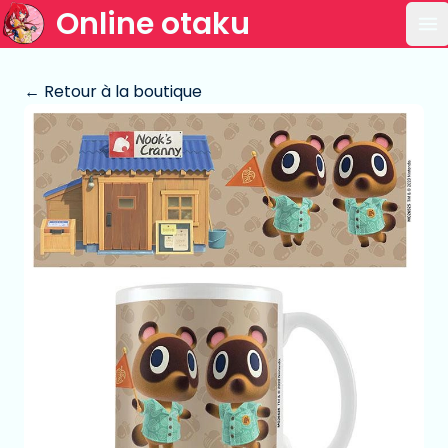
Online otaku
Ou
← Retour à la boutique