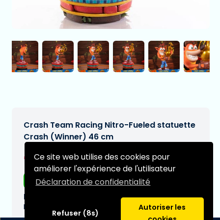
Crash Team Racing Nitro-Fueled statuette
Crash (Winner) 46 cm
€424,97
Ce site web utilise des cookies pour
[Sous réserve de modifications]
améliorer l'expérience de l'utilisateur
Livraison gratuite
Déclaration de confidentialité
Date de livraison prévue:
N/A
Autoriser les
Refuser (8s)
cookies