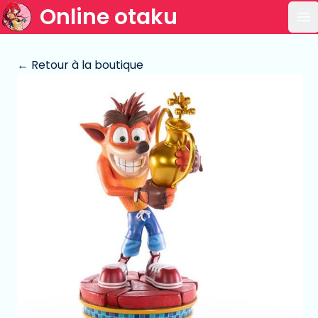
Online otaku
Ou
← Retour à la boutique