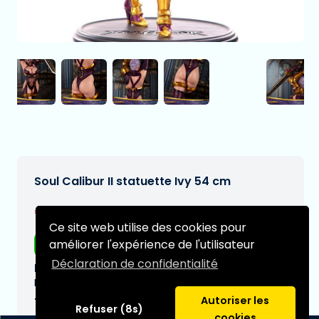
Soul Calibur II statuette Ivy 54 cm
€604,97
[Sous réserve de modifications]
Ce site web utilise des cookies pour
améliorer l'expérience de l'utilisateur
Livraison gratuite
Déclaration de confidentialité
Date de livraison prévue:
N/A
Autoriser les
Type:
Refuser (8s)
cookies