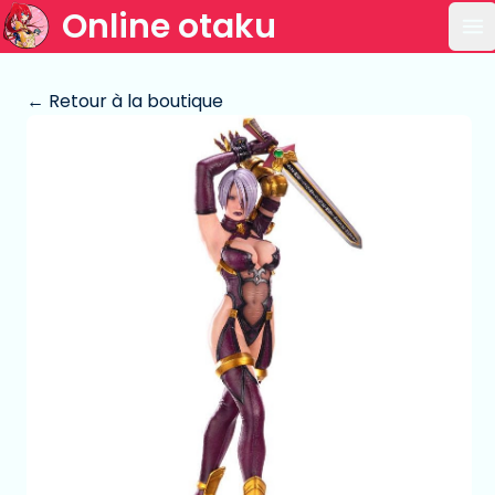
Online otaku
Ou
← Retour à la boutique