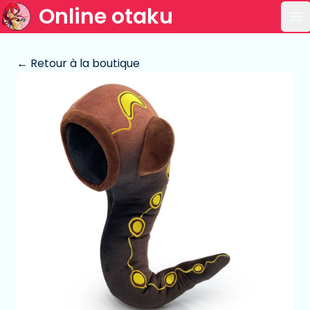
Online otaku
Ou
← Retour à la boutique