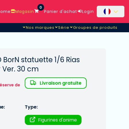
0
ome
Magasin
Panier d'achat
Login
Nos marques
Série
Groupes de produits
 BorN statuette 1/6 Rias
 Ver. 30 cm
Livraison gratuite
réserve de
ue:
Type:
Figurines d'anime