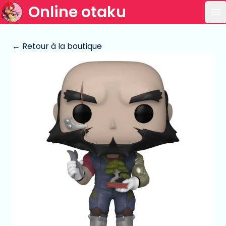
Online otaku
Ou
← Retour à la boutique