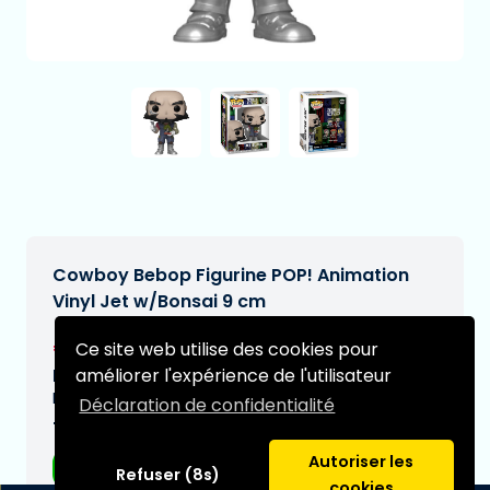
Cowboy Bebop Figurine POP! Animation
Vinyl Jet w/Bonsai 9 cm
€19,99
Ce site web utilise des cookies pour
[Sous réserve de modifications]
améliorer l'expérience de l'utilisateur
Date de livraison prévue:
N/A
Déclaration de confidentialité
Type:
Autoriser les
Funko POP!
Refuser (8s)
cookies