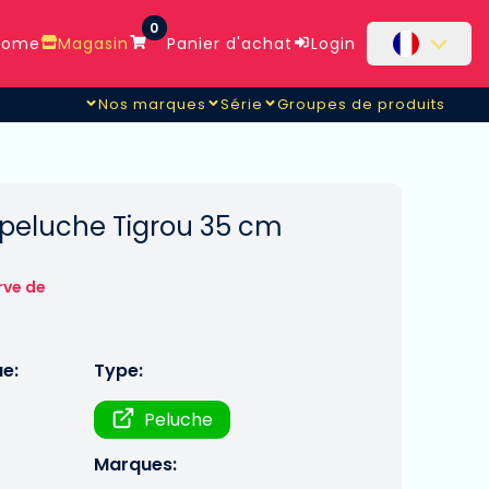
0
ome
Magasin
Panier d'achat
Login
Nos marques
Série
Groupes de produits
peluche Tigrou 35 cm
rve de
ue:
Type:
Peluche
Marques: