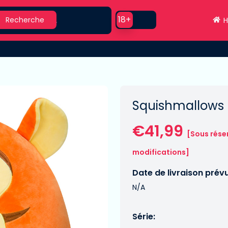
earch
Use setting
18+
Recherche
H
Squishmallows 
€41,99
[Sous rése
modifications]
Date de livraison prév
N/A
Série: