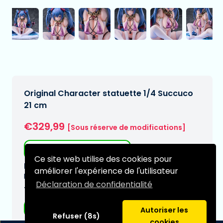
Original Character statuette 1/4 Succuco
21 cm
€329,99
[Sous réserve de modifications]
Livraison gratuite
Ce site web utilise des cookies pour
Date de livraison prévue:
améliorer l'expérience de l'utilisateur
N/A
Déclaration de confidentialité
Type:
Figurines Hentai
Autoriser les
Refuser (8s)
cookies