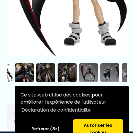
Ce site web utilise des cookies pour
améliorer l'expérience de l'utilisateur
Déclaration de confidentialité
Soul Eater statuette PVC Pop Up Parade
Maka Albarn 18 cm
Autoriser les
Refuser (8s)
cookies