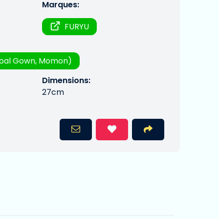
Marques:
FURYU
oal Gown, Momon)
Dimensions:
27cm