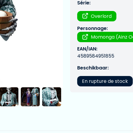
Série:
Overlord
Personnage:
Momonga (Ainz O
EAN/IAN:
4589584951855
Beschikbaar:
En rupture de stock