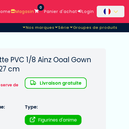
0
ome
Magasin
Panier d'achat
Login
Nos marques
Série
Groupes de produits
tte PVC 1/8 Ainz Ooal Gown
 27 cm
Livraison gratuite
éserve de
ue:
Type:
Figurines d'anime