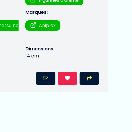
Figurines d'anime
Marques:
metsu no
Aniplex
Dimensions:
14 cm