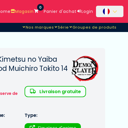
0
ome
Magasin
Panier d'achat
Login
Nos marques
Série
Groupes de produits
Kimetsu no Yaiba
d Muichiro Tokito 14
Livraison gratuite
éserve de
ue:
Type: