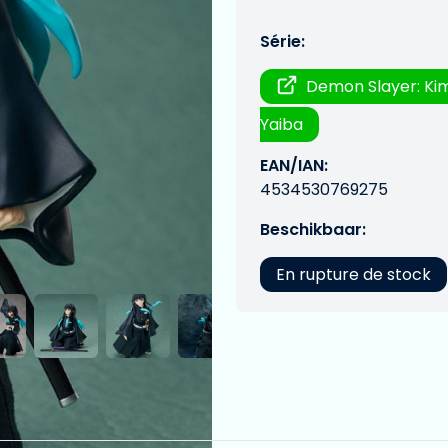
Série:
Demon Slayer: Ki
Yaiba
EAN/IAN:
4534530769275
Beschikbaar:
En rupture de stock