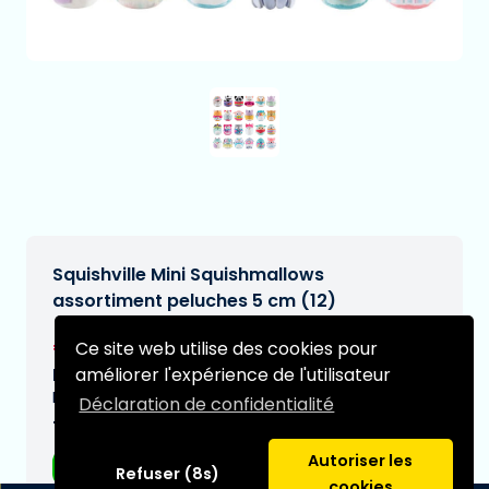
Squishville Mini Squishmallows
assortiment peluches 5 cm (12)
€89,99
Ce site web utilise des cookies pour
[Sous réserve de modifications]
améliorer l'expérience de l'utilisateur
Date de livraison prévue:
N/A
Déclaration de confidentialité
Type:
Autoriser les
Peluche
Refuser (8s)
cookies