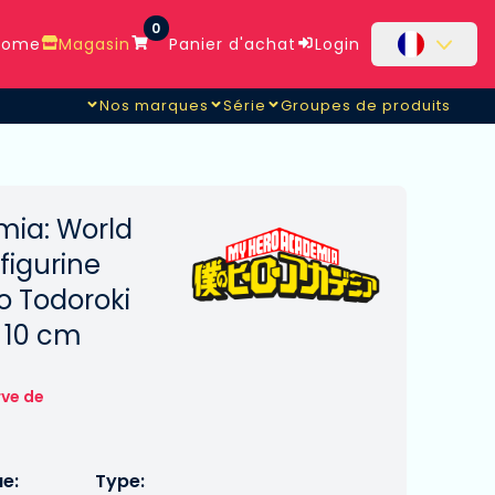
0
ome
Magasin
Panier d'achat
Login
Nos marques
Série
Groupes de produits
tealth Suit Ver.
ia: World
figurine
o Todoroki
. 10 cm
rve de
ue:
Type: