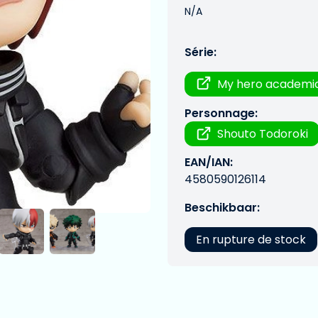
N/A
Série:
My hero academi
Personnage:
Shouto Todoroki
EAN/IAN:
4580590126114
Beschikbaar:
En rupture de stock