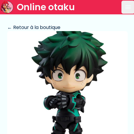
Online otaku
Ou
← Retour à la boutique