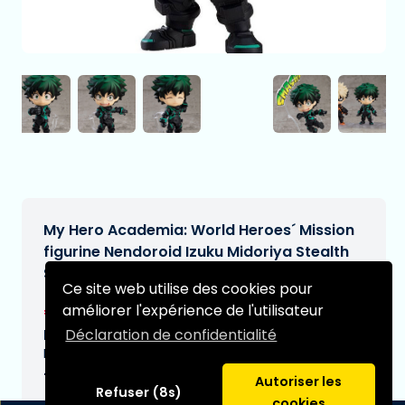
My Hero Academia: World Heroes´ Mission
figurine Nendoroid Izuku Midoriya Stealth
Suit Ver. 10 cm
Ce site web utilise des cookies pour
€71,95
améliorer l'expérience de l'utilisateur
[Sous réserve de modifications]
Déclaration de confidentialité
Date de livraison prévue:
N/A
Type:
Autoriser les
Refuser (8s)
cookies