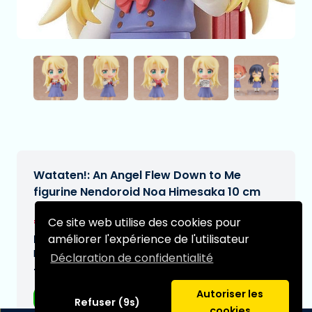
Wataten!: An Angel Flew Down to Me
figurine Nendoroid Noa Himesaka 10 cm
€49,95
Ce site web utilise des cookies pour
[Sous réserve de modifications]
améliorer l'expérience de l'utilisateur
Date de livraison prévue:
N/A
Déclaration de confidentialité
Type:
Autoriser les
Figurines d'anime
Refuser (9s)
cookies