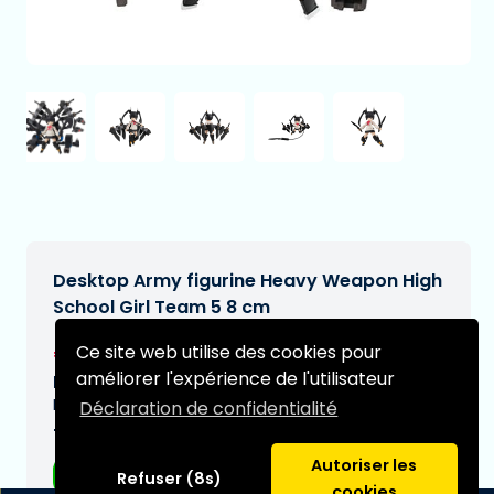
Desktop Army figurine Heavy Weapon High
School Girl Team 5 8 cm
€88,99
Ce site web utilise des cookies pour
[Sous réserve de modifications]
améliorer l'expérience de l'utilisateur
Date de livraison prévue:
N/A
Déclaration de confidentialité
Type:
Autoriser les
Figurines d'anime
Refuser (8s)
cookies