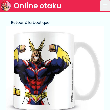
Online otaku
Ou
← Retour à la boutique