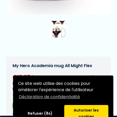
My Hero Academia mug All Might Flex
€10,95
[Sous réserve de modifications]
Ce site web utilise des cookies pour
Date de livraison prévue:
N/A
améliorer l'expérience de l'utilisateur
Type:
Déclaration de confidentialité
Tasses
Autoriser les
Refuser (8s)
Série:
cookies