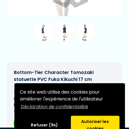
Bottom-Tier Character Tomozaki
statuette PVC Fuka Kikuchi 17 cm
€23,95
Ce site web utilise des cookies pour
[Sous réserve de modifications]
améliorer l'expérience de l'utilisateur
Date de livraison prévue:
N/A
Déclaration de confidentialité
Type:
Autoriser les
Figurines d'anime
Refuser (9s)
cookies