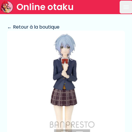
Online otaku
Ou
← Retour à la boutique