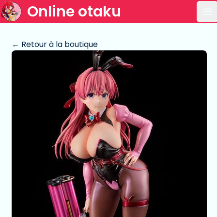
Online otaku
Ou
← Retour à la boutique