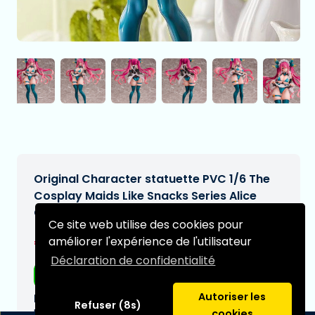
Original Character statuette PVC 1/6 The
Cosplay Maids Like Snacks Series Alice
Otori 29 cm
Ce site web utilise des cookies pour
€244,95
améliorer l'expérience de l'utilisateur
[Sous réserve de modifications]
Déclaration de confidentialité
Livraison gratuite
Autoriser les
Date de livraison prévue:
Refuser (8s)
N/A
cookies