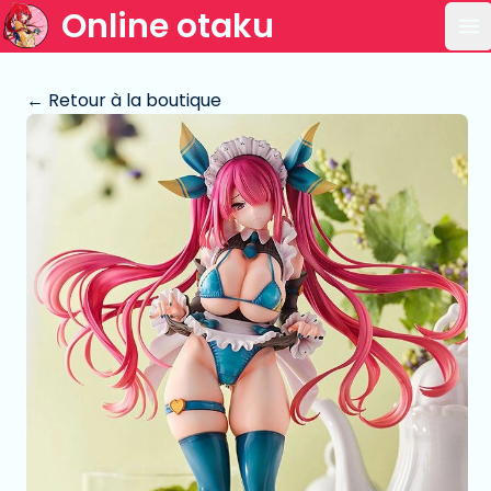
Online otaku
Ou
← Retour à la boutique