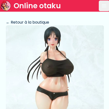
Online otaku
Ou
← Retour à la boutique