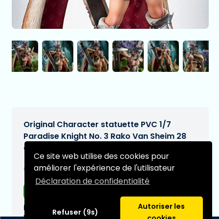
Original Character statuette PVC 1/7
Paradise Knight No. 3 Rako Van Sheim 28
cm
Ce site web utilise des cookies pour
€344,97
améliorer l'expérience de l'utilisateur
[Sous réserve de modifications]
Déclaration de confidentialité
Livraison gratuite
Autoriser les
Date de livraison prévue:
Refuser (9s)
N/A
cookies