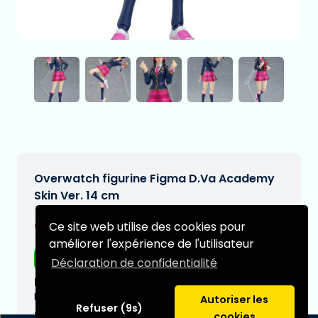
Overwatch figurine Figma D.Va Academy
Skin Ver. 14 cm
€134,97
Ce site web utilise des cookies pour
[Sous réserve de modifications]
améliorer l'expérience de l'utilisateur
Livraison gratuite
Déclaration de confidentialité
Date de livraison prévue:
N/A
Autoriser les
Refuser (9s)
Type:
cookies