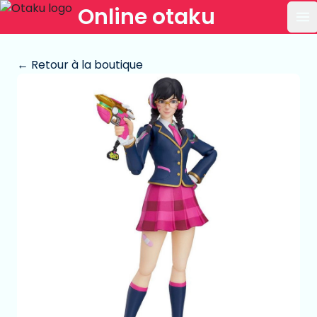
Online otaku
Ou
← Retour à la boutique