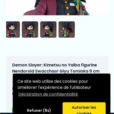
Demon Slayer: Kimetsu no Yaiba figurine
Nendoroid Swacchao! Giyu Tomioka 9 cm
€42,90
Ce site web utilise des cookies pour
[Sous réserve de modifications]
améliorer l'expérience de l'utilisateur
Date de livraison prévue:
N/A
Déclaration de confidentialité
Type:
Autoriser les
Figurines d'anime
Refuser (8s)
cookies