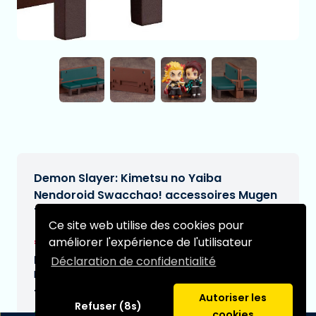
Demon Slayer: Kimetsu no Yaiba
Nendoroid Swacchao! accessoires Mugen
Train Passenger Seat
Ce site web utilise des cookies pour
€22,90
améliorer l'expérience de l'utilisateur
[Sous réserve de modifications]
Date de livraison prévue:
Déclaration de confidentialité
N/A
Type:
Autoriser les
Refuser (8s)
cookies